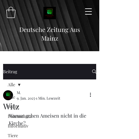
Deutsche Zeitung Aus
Mainz
Beitrag
Alle
M.
Alle
9. Jan. 2025
1 Min. Lesezeit
Witz
Witze
Warum gehen Ameisen nicht in die 
Datenschutz
Kirche?
Informativ
Tiere