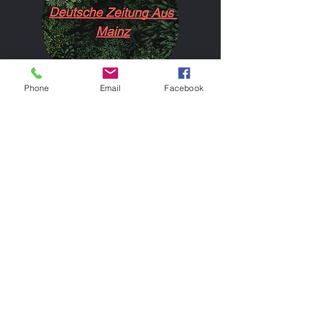
Phone
Email
Facebook
Sobald ihr Abonniert können wir euch sofort
benachrichtigen wen ein neuer Blog
rausgekommen ist!
Subscribe
Fragen?
Zurück zum Anfang