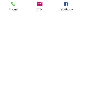
Phone
Email
Facebook
Sobald ihr Abonniert können wir euch sofort
benachrichtigen wen ein neuer Blog
rausgekommen ist!
Subscribe
Fragen?
Zurück zum Anfang