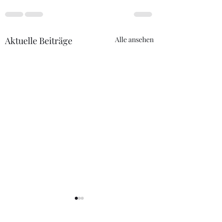
Aktuelle Beiträge
Alle ansehen
Witz
Witz