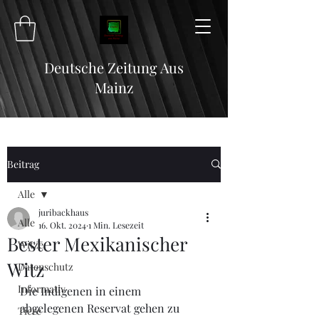
Deutsche Zeitung Aus
Mainz
Beitrag
Alle
juribackhaus
Alle
16. Okt. 2024
1 Min. Lesezeit
Bester Mexikanischer
Witze
Witz
Datenschutz
Informativ
Die Indigenen in einem 
abgelegenen Reservat gehen zu 
Tiere