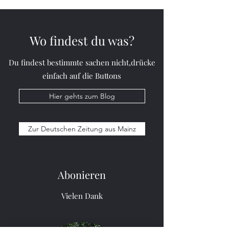
Wie nennt man einen
Was ist orange und 
Bumerang, der nicht
durch den Wald? – 
zurückkommt? - Stock.
Wanderine.
Wo findest du was?
Du findest bestimmte sachen nicht,drücke
einfach auf die Buttons
Hier gehts zum Blog
Zur Deutschen Zeitung aus Mainz
Abonieren
Vielen Dank