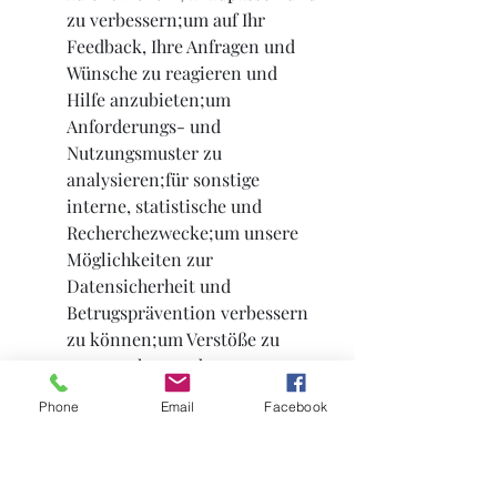
zu verbessern;um auf Ihr 
Feedback, Ihre Anfragen und 
Wünsche zu reagieren und 
Hilfe anzubieten;um 
Anforderungs- und 
Nutzungsmuster zu 
analysieren;für sonstige 
interne, statistische und 
Recherchezwecke;um unsere 
Möglichkeiten zur 
Datensicherheit und 
Betrugsprävention verbessern 
zu können;um Verstöße zu 
untersuchen und unsere 
Bedingungen und Richtlinien 
Phone
Email
Facebook
durchzusetzen sowie um dem 
anwendbaren Recht, den 
Vorschriften bzw. behördlichen 