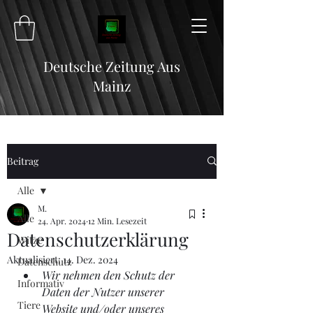
Deutsche Zeitung Aus
Mainz
Beitrag
Alle
M.
Alle
24. Apr. 2024
12 Min. Lesezeit
Datenschutzerklärung
Witze
Aktualisiert:
14. Dez. 2024
Datenschutz
Wir nehmen den Schutz der 
Informativ
Daten der Nutzer unserer 
Tiere
Website und/oder unseres 