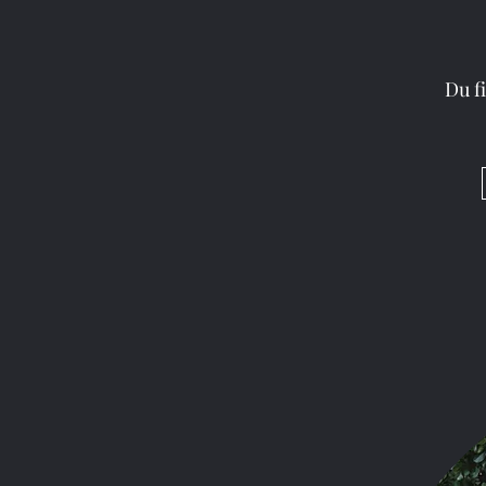
juribackhaus
26. Ju
Du f
Die 3 Ki
deutschezeitu
Gedichte