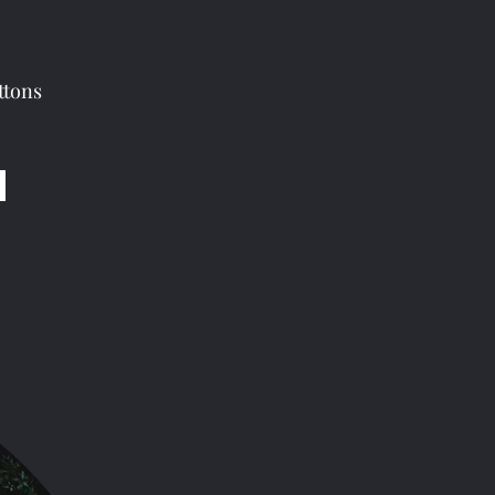
ttons
u können.