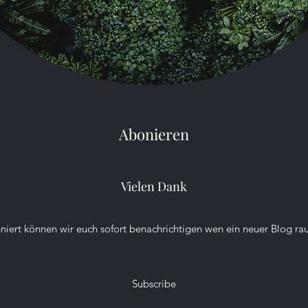
Tier schafft das wohl kaum.
Herauf und herab selten macht
In d
es schlapp. Droben im...
Abonieren
Vielen Dank
niert können wir euch sofort benachrichtigen wen ein neuer Blog r
Subscribe