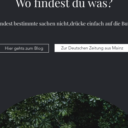
Wo findest du was?
li 2024
1 Min. Lesezeit
indest bestimmte sachen nicht,drücke einfach auf die Bu
rchturmraben
Zur Deutschen Zeitung aus Mainz
Hier gehts zum Blog
Möchtest du weiterlesen?
ngausmainz.com abonnieren, um diesen Beitrag weiterlesen z
Jetzt abonnieren