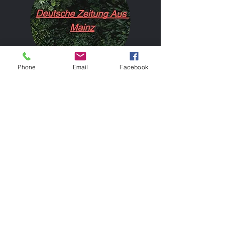
Phone
Email
Facebook
Sobald ihr Abonniert können wir euch sofort
benachrichtigen wen ein neuer Blog
rausgekommen ist!
Subscribe
Fragen?
Zurück zum Anfang