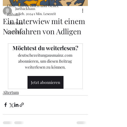
Obst, Marmeladen und Gellee
juribackhaus
3. Feb. 2024
1 Min. Lesezeit
Rabatte
Ein Interwiew mit einem
Altertum
Nachfahren von Adligen
Gedichte
Möchtest du weiterlesen?
deutschezeitungausmainz.com 
abonnieren, um diesen Beitrag 
weiterlesen zu können.
Jetzt abonnieren
Altertum