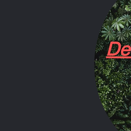
Aktuelle Beiträge
Coromus diaphorus