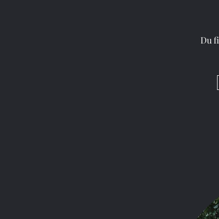
M.
29. Nov. 2024
2 
Du f
Königspy
Aktualisiert:
28. März 2025
deutschezeitu
Tiere