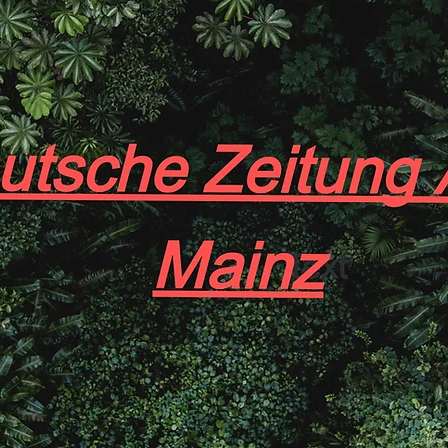
Scolopendra subspinipes
Ham