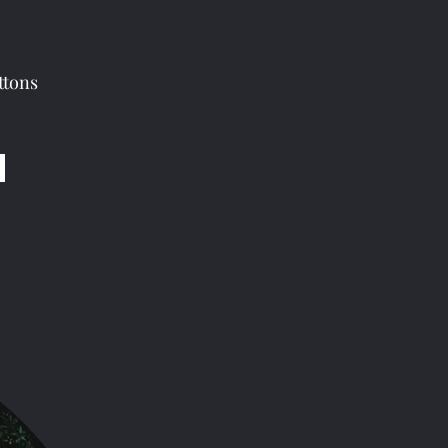
ttons
u können.