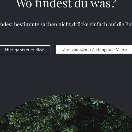
Wo findest du was?
Min. Lesezeit
indest bestimmte sachen nicht,drücke einfach auf die Bu
thon (Python regius)
Zur Deutschen Zeitung aus Mainz
Hier gehts zum Blog
Möchtest du weiterlesen?
ngausmainz.com abonnieren, um diesen Beitrag weiterlesen z
Jetzt abonnieren