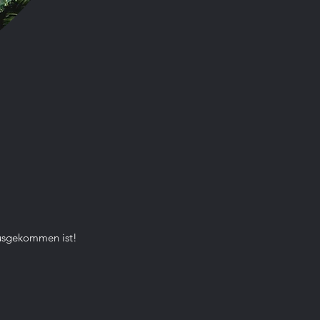
er sind kleine, nachtaktive
iere, die zur Familie der
r gehören und vor allem
 ihre niedliche
einung und ihr typisches
erverhalten bekannt sind.
tammen ursprünglich
ausgekommen ist!