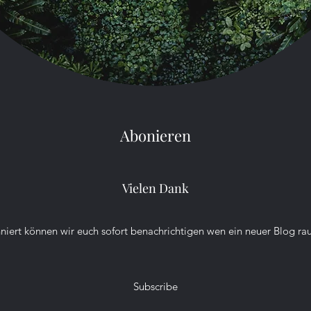
Scolopendra subspinipes ist eine
Hamst
der größten und bekanntesten
Naget
Arten der Hundertfüßer
Wühle
(Chilopoda) und gehört zur
durch
Familie der Riesenläufer...
Ersch
Hamst
Sie s
Abonieren
Vielen Dank
niert können wir euch sofort benachrichtigen wen ein neuer Blog r
Subscribe