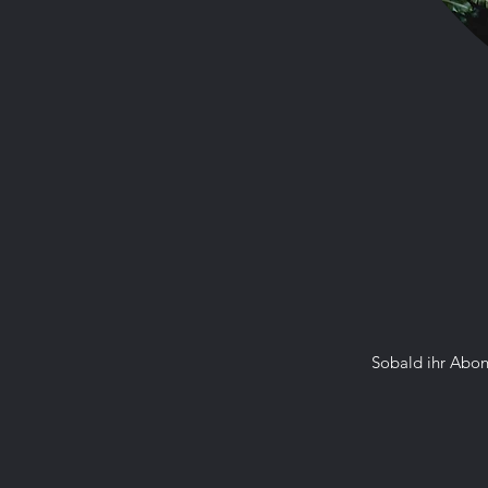
Coromus diaphorus, auch
bekannt als Goldrand-
Bandfüßer, ist eine Art der
Doppelfüßer (Diplopoda) aus der
Familie der Oxydesmidae. Diese
Art stammt aus Westafrika,
insbesondere aus Ländern wie
Nigeria,
Sobald ihr Abon