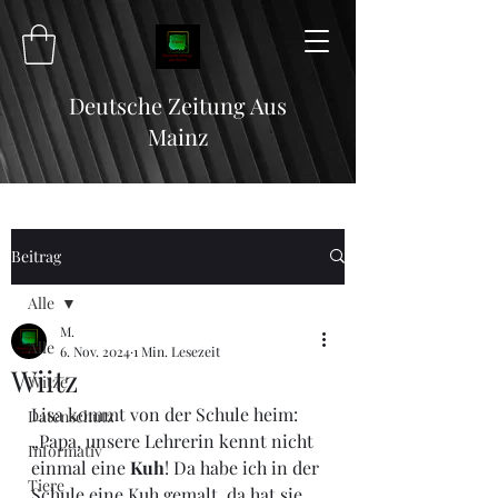
Deutsche Zeitung Aus
Mainz
Beitrag
Alle
M.
Alle
6. Nov. 2024
1 Min. Lesezeit
Wiitz
Witze
Lisa kommt von der Schule heim: 
Datenschutz
„Papa, unsere Lehrerin kennt nicht 
Informativ
einmal eine 
Kuh
! Da habe ich in der 
Tiere
Schule eine Kuh gemalt, da hat sie 