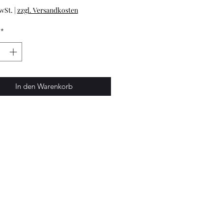
wSt.
|
zzgl. Versandkosten
*
In den Warenkorb