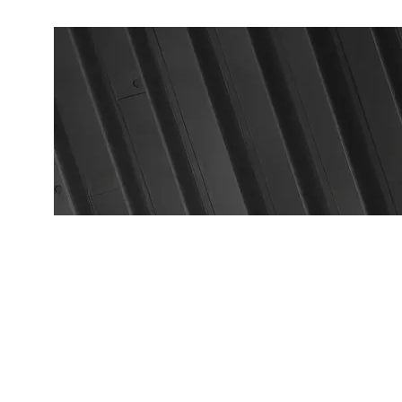
deutschezeitungausmainz@gmx.net
+49 (0) 176 55 44 58 19
Deutsche Zeitung Aus Main