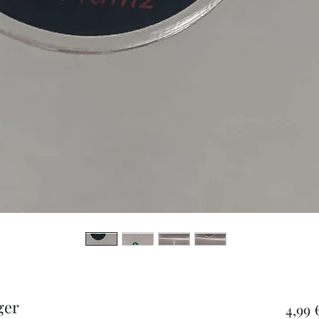
ger
4,99 