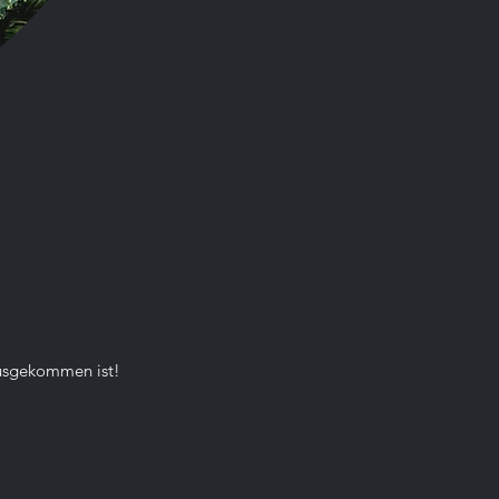
eltweit vor. 
rtenreich sind 
Sie leben 
ichen 
Arten in 
e 
 den Kontakt 
ausgekommen ist!
kten, kleinen 
letzteres 