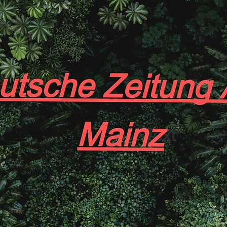
 (*Theraphosa blondi*), können eine Beinspannweite von
n und gehören damit zu den größten Spinnen der Welt. I
Setae) bedeckt, die oft in verschiedenen Farben und Mu
 ein besonders imposantes Erscheinungsbild verleihen
klauen (Cheliceren) der Vogelspinnen sind kräftig und 
e als auch zur Verteidigung. Diese Kieferklauen enden i
edarf Gift injizieren können. Das Gift ist jedoch in der 
den Menschen gefährlich zu sein, es verursacht meist nu
wellungen.
nswertes Merkmal vieler Vogelspinnen ist ihre Fähigkei
en. Diese feinen Haare befinden sich auf dem Hinterle
n Hinterbeinen abgestreift. Gelangen sie in die Haut od
hen sie starken Juckreiz oder Reizungen.