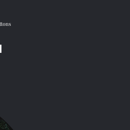
ttons
nnen der Welt. 
t sie zu einem 
ßeren sind die 
olle in den 
en, wie die 