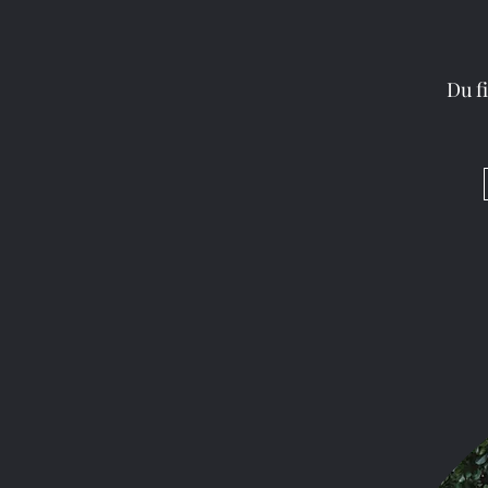
M.
29. Okt. 2024
4 
Du f
Vogelspi
Aktualisiert:
28. März 2025
Vogelspinnen (Thera
Ihr imposantes Ausse
Symbol für Spinnen 
meisten Vogelspinne
Ökosystemen, in dene
Merkmale und Körp
Vogelspinnen zeichne