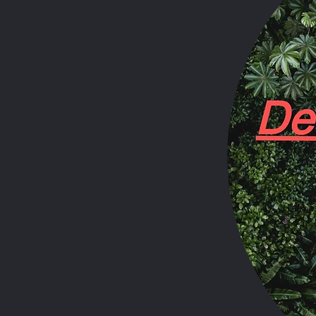
Goliath-Vogelspinne
Zentimetern erreiche
von dichten Haaren (
schimmern und ihnen
Die markanten Kiefer
zum Erlegen der Beut
Fangzähnen, die bei B
stark genug, um für 
Schmerzen und Sch
Ein weiteres bemerke
Brennhaare abzustoß
bei Bedrohung mit de
Angreifers, verursac