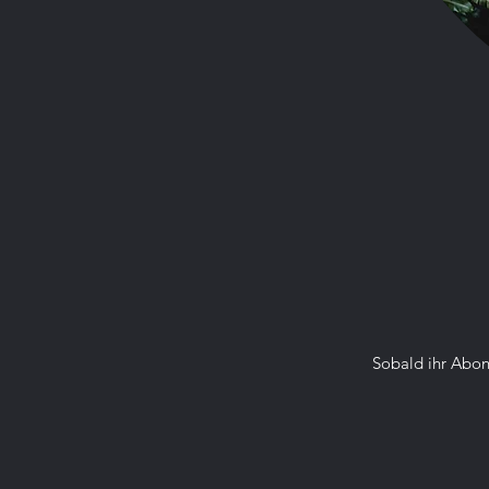
Lebensraum und Ver
Vogelspinnen kommen
Man findet sie in Am
sie in Südamerika, 
hauptsächlich in unt
Verstecken wie Fels
Der Lebensraum der V
trockenen Wüstenre
Regenwälder. Trotz 
mit Menschen.
Sobald ihr Abon
 Ernährung und Jag
Vogelspinnen sind g
Wirbeltieren wie Fr