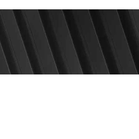
Start
Blog
Shop
I
z