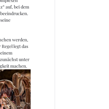
komplexen 
“ auf, bei dem 
 beeindrucken. 
seine 
nchen werden, 
Regel legt das 
seinem 
zunächst unter 
igkeit machen.