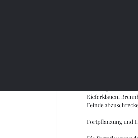
selten vorkommt und 
Spinnen bauen Vogels
sie in ihren Versteck
kommt.
Nachdem die Beute ge
Verdauungsenzyme, di
die verflüssigten Nä
Obwohl Vogelspinnen 
verteidigen, wenn sie
Kieferklauen, Brenn
Feinde abzuschreck
Fortpflanzung und L