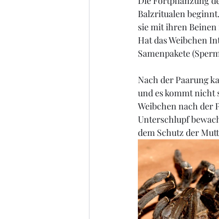
Die Fortpflanzung de
Balzritualen beginnt
sie mit ihren Beine
Hat das Weibchen In
Samenpakete (Sperma
Nach der Paarung k
und es kommt nicht s
Weibchen nach der Pa
Unterschlupf bewach
dem Schutz der Mutte