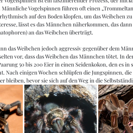
r Vogelspinnen ist ein faszinierender Prozess, der mit 
. Männliche Vogelspinnen führen oft einen „Trommeltanz
n rhythmisch auf den Boden klopfen, um das Weibchen zu
teresse, lässt es das Männchen näherkommen, das dann 
tophoren) an das Weibchen überträgt.
ann das Weibchen jedoch aggressiv gegenüber dem Män
elten vor, dass das Weibchen das Männchen tötet. In der 
arung 50 bis 200 Eier in einen Seidenkokon, den es in 
t. Nach einigen Wochen schlüpfen die Jungspinnen, die 
r bleiben, bevor sie sich auf den Weg in die Selbstständ