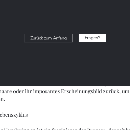
eher einen Teil ihres Namensmythos darstellt. Anders al
pinnen keine Fangnetze, um ihre Beute zu fangen. Statt
en und greifen blitzschnell zu, sobald ein Beutetier in Re
Fragen?
Zurück zum Anfang
fangen wurde, injizieren sie ein lähmendes Gift und 
e das Innere des Beutetiers verflüssigen. Die Vogelspi
hrstoffe auf, während die unverdauten Reste zurückbleib
nicht aktiv auf Menschenjagd gehen, sind sie bereit, si
 sich bedroht fühlen. In solchen Situationen greifen sie 
haare oder ihr imposantes Erscheinungsbild zurück, um 
en.
ebenszyklus