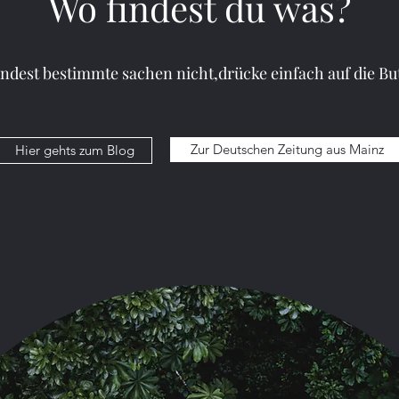
Wo findest du was?
Min. Lesezeit
indest bestimmte sachen nicht,drücke einfach auf die Bu
nnen (Theraphoeidae)
Zur Deutschen Zeitung aus Mainz
Hier gehts zum Blog
phosidae) gehören zu den bekanntesten und größten Spi
hen, das oft mit Angst und Faszination verbunden ist, ha
schlechthin gemacht. Trotz ihres furchteinflößenden Äu
n für den Menschen harmlos und spielen eine wichtige R
n sie leben.
erbau
n sich durch ihre beeindruckende Größe aus. Einige Art