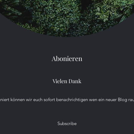
breitung
 in tropischen, subtropischen und gemäßigten Zonen w
erika, Afrika, Asien und sogar in Südeuropa. Besonders a
wo sie die dichten Regenwälder und Savannen bewohnen. 
erirdischen Höhlen, die sie selbst graben oder in natürl
spalten und unter Baumrinden.
Abonieren
ogelspinnen variiert stark je nach Art. Während einige 
gionen vorkommen, bevorzugen andere feuchte tropisch
Vielen Dank
ihrer Größe sind Vogelspinnen oft versteckt und meiden
niert können wir euch sofort benachrichtigen wen ein neuer Blog r
dverhalten
eschickte Jäger und ernähren sich überwiegend von Inse
Subscribe
öschen, Eidechsen und manchmal sogar Vögeln – obwohl 