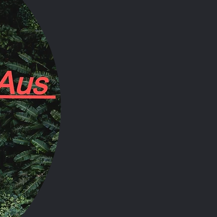
 bis zu 30 
hr Körper ist 
stern 
.
dienen sowohl 
n spitzen 
Regel nicht 
r lokale 
t, sogenannte 
ib und werden 
er Augen eines 